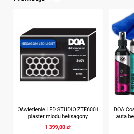
Poprzedni
Następny
Oświetlenie LED STUDIO ZTF6001
DOA Cos
plaster miodu heksagony
auta b
2440x4850mm
1 399,00 zł