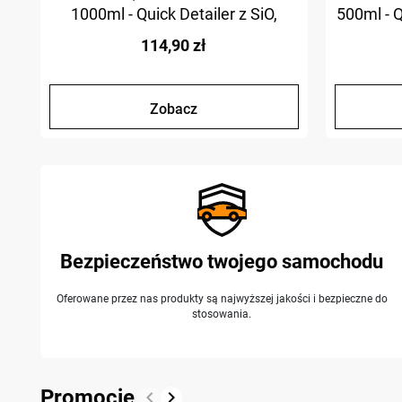
1000ml - Quick Detailer z SiO,
500ml - Q
połysk i ochrona
114,90 zł
Zobacz
Bezpieczeństwo twojego samochodu
Oferowane przez nas produkty są najwyższej jakości i bezpieczne do
stosowania.
Promocje
keyboard_arrow_left
keyboard_arrow_right