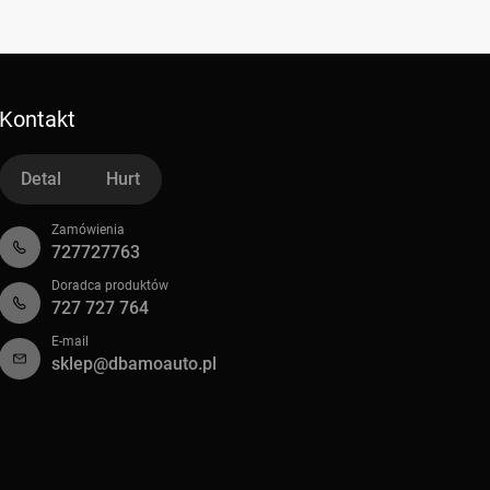
Kontakt
Detal
Hurt
Zamówienia
727727763
Doradca produktów
727 727 764
E-mail
sklep@dbamoauto.pl