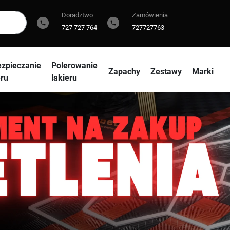
Doradztwo
Zamówienia
phone
phone
727 727 764
727727763
zpieczanie
Polerowanie
Zapachy
Zestawy
Marki
eru
lakieru