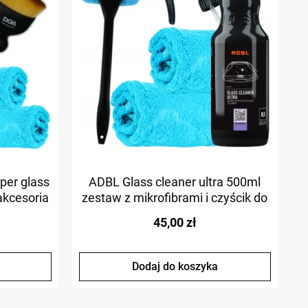
per glass
ADBL Glass cleaner ultra 500ml
A
 akcesoria
zestaw z mikrofibrami i czyścik do
szyb
45,00 zł
Dodaj do koszyka