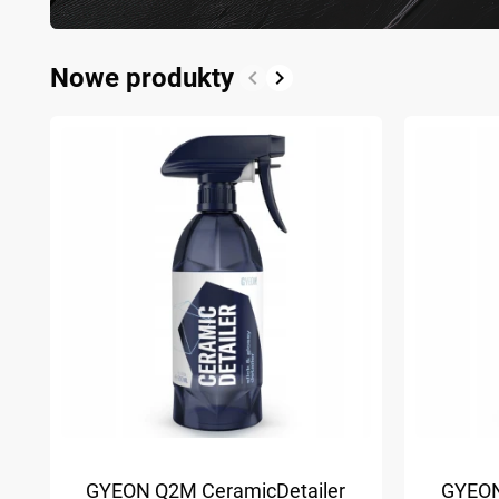
Nowe produkty
keyboard_arrow_left
keyboard_arrow_right
Poprzedni
Następny
GYEON Q2M CeramicDetailer
GYEON