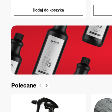
Dodaj do koszyka
Polecane
keyboard_arrow_left
keyboard_arrow_right
Poprzedni
Następny