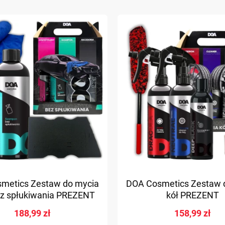
metics Zestaw do mycia
DOA Cosmetics Zestaw 
ez spłukiwania PREZENT
kół PREZENT
188,99 zł
158,99 zł