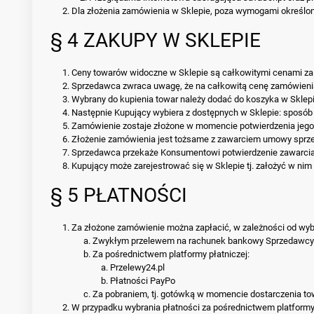
Dla złożenia zamówienia w Sklepie, poza wymogami określony
§ 4 ZAKUPY W SKLEPIE
Ceny towarów widoczne w Sklepie są całkowitymi cenami za 
Sprzedawca zwraca uwagę, że na całkowitą cenę zamówienia 
Wybrany do kupienia towar należy dodać do koszyka w Sklepi
Następnie Kupujący wybiera z dostępnych w Sklepie: sposób
Zamówienie zostaje złożone w momencie potwierdzenia jego 
Złożenie zamówienia jest tożsame z zawarciem umowy sprz
Sprzedawca przekaże Konsumentowi potwierdzenie zawarcia
Kupujący może zarejestrować się w Sklepie tj. założyć w n
§ 5 PŁATNOŚCI
Za złożone zamówienie można zapłacić, w zależności od wy
Zwykłym przelewem na rachunek bankowy Sprzedawcy
Za pośrednictwem platformy płatniczej:
Przelewy24.pl
Płatności PayPo
Za pobraniem, tj. gotówką w momencie dostarczenia to
W przypadku wybrania płatności za pośrednictwem platformy 