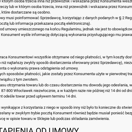
którym osoba trzecia inna niż przewoźnik i wskazana przez Konsumenta weszł
eczy lub w którym osoba trzecia, inna niż przewoźnik i wskazana przez Konsu
, które dostarczane są osobno.
wy musi poinformować Sprzedawcę, korzystając z danych podanych w § 2 Regul
ztą lub informacja przekazana pocztą elektroniczną).
 od umowy umieszczonego na końcu Regulaminu, jednak nie jest to obowiązko
e Konsument wyśle informację dotyczącą wykonania przysługującego mu prawa
aca Konsumentowi wszystkie otrzymane od niego płatności, w tym koszty dos
iż najtańszy zwykły sposób dostarczenia oferowany przez Sprzedawcę), niezwło
nta o wykonaniu prawa odstąpienia od umowy.
ch sposobów płatności, jakie zostały przez Konsumenta użyte w pierwotnej tra
związku z tym zwrotem.
u otrzymania towaru lub do czasu dostarczenia mu dowodu jego odesłania, w z
4, 87-800 Włocławek niezwłocznie, a w każdym razie nie później niż 14 dni od
t odeśle towar przed upływem terminu 14 dni.
ynikające z korzystania z niego w sposób inny niż było to konieczne do stwier
odesłany w zwykłym trybie pocztą Konsument również będzie musiał ponieść be
ę w opisie towaru w Sklepie lub podczas składania zamówienia.
STĄPIENIA OD UMOWY