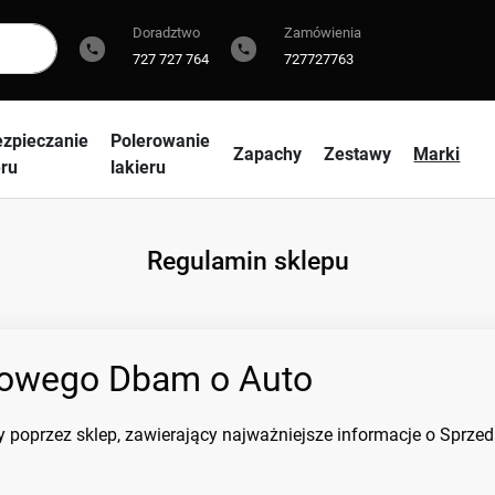
Doradztwo
Zamówienia
phone
phone
727 727 764
727727763
zpieczanie
Polerowanie
Zapachy
Zestawy
Marki
eru
lakieru
Regulamin sklepu
etowego Dbam o Auto
 poprzez sklep, zawierający najważniejsze informacje o Sprze