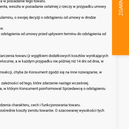
a w posiadanie tego towaru.
menta, weszła w posiadanie ostatniej z rzeczy w przypadku umowy
aminu, o swojej decyzji o odstąpieniu od umowy w drodze
we.
 odstąpienia od umowy przed upływem terminu do odstąpienia od
tarczenia towaru (z wyjątkiem dodatkowych kosztów wynikających
cznie, a w każdym przypadku nie później niż 14 dni od dnia, w
nsakcji, chyba że Konsument zgodzi się na inne rozwiązanie, w
ależności od tego, które zdarzenie nastąpi wcześniej.
 dnia, w którym Konsument poinformował Sprzedawcę o odstąpieniu
dzenia charakteru, cech i funkcjonowania towaru.
zpośrednie koszty zwrotu towarów. O szacowanej wysokości tych