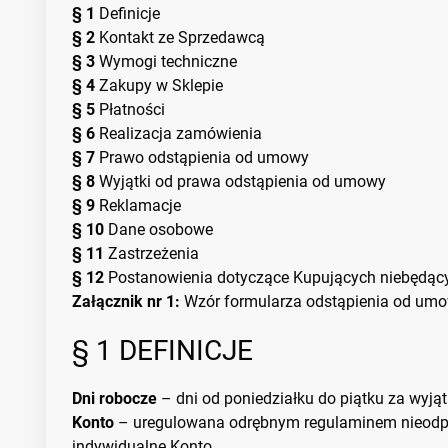
§ 1
Definicje
§ 2
Kontakt ze Sprzedawcą
§ 3
Wymogi techniczne
§ 4
Zakupy w Sklepie
§ 5
Płatności
§ 6
Realizacja zamówienia
§ 7
Prawo odstąpienia od umowy
§ 8
Wyjątki od prawa odstąpienia od umowy
§ 9
Reklamacje
§ 10
Dane osobowe
§ 11
Zastrzeżenia
§ 12
Postanowienia dotyczące Kupujących niebędą
Załącznik nr 1:
Wzór formularza odstąpienia od um
§ 1 DEFINICJE
Dni robocze
– dni od poniedziałku do piątku za wyją
Konto
– uregulowana odrębnym regulaminem nieodpłat
indywidualne Konto.