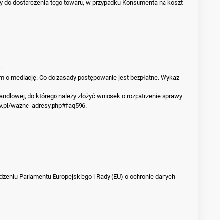
any do dostarczenia tego towaru, w przypadku Konsumenta na koszt
.
:
em o mediację. Co do zasady postępowanie jest bezpłatne. Wykaz
lowej, do którego należy złożyć wniosek o rozpatrzenie sprawy
ov.pl/wazne_adresy.php#faq596
.
dzeniu Parlamentu Europejskiego i Rady (EU) o ochronie danych