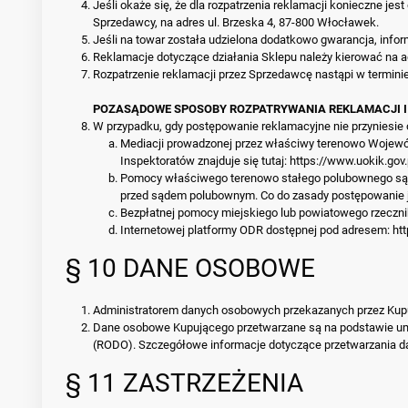
Jeśli okaże się, że dla rozpatrzenia reklamacji konieczne 
Sprzedawcy, na adres ul. Brzeska 4, 87-800 Włocławek.
Jeśli na towar została udzielona dodatkowo gwarancja, informa
Reklamacje dotyczące działania Sklepu należy kierować na 
Rozpatrzenie reklamacji przez Sprzedawcę nastąpi w terminie
POZASĄDOWE SPOSOBY ROZPATRYWANIA REKLAMACJI I
W przypadku, gdy postępowanie reklamacyjne nie przyniesie
Mediacji prowadzonej przez właściwy terenowo Wojewódz
Inspektoratów znajduje się tutaj:
https://www.uokik.gov
Pomocy właściwego terenowo stałego polubownego sądu
przed sądem polubownym. Co do zasady postępowanie j
Bezpłatnej pomocy miejskiego lub powiatowego rzecz
Internetowej platformy ODR dostępnej pod adresem:
ht
§ 10 DANE OSOBOWE
Administratorem danych osobowych przekazanych przez Kupu
Dane osobowe Kupującego przetwarzane są na podstawie umowy
(RODO). Szczegółowe informacje dotyczące przetwarzania da
§ 11 ZASTRZEŻENIA