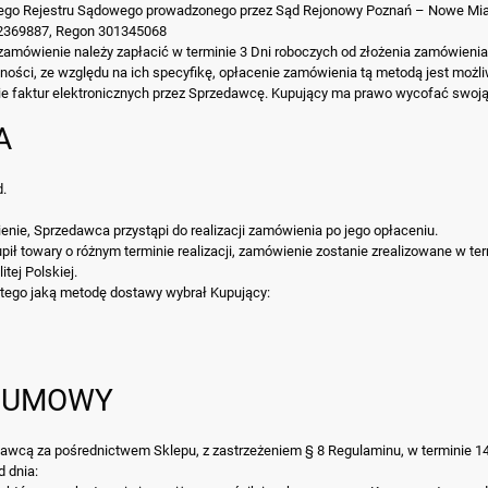
wego Rejestru Sądowego prowadzonego przez Sąd Rejonowy Poznań – Nowe Mias
2369887, Regon 301345068
zamówienie należy zapłacić w terminie 3 Dni roboczych od złożenia zamówienia
ności, ze względu na ich specyfikę, opłacenie zamówienia tą metodą jest możl
e faktur elektronicznych przez Sprzedawcę. Kupujący ma prawo wycofać swoją
A
.
nie, Sprzedawca przystąpi do realizacji zamówienia po jego opłaceniu.
ł towary o różnym terminie realizacji, zamówienie zostanie zrealizowane w te
tej Polskiej.
 tego jaką metodę dostawy wybrał Kupujący:
D UMOWY
cą za pośrednictwem Sklepu, z zastrzeżeniem § 8 Regulaminu, w terminie 14 d
 dnia: