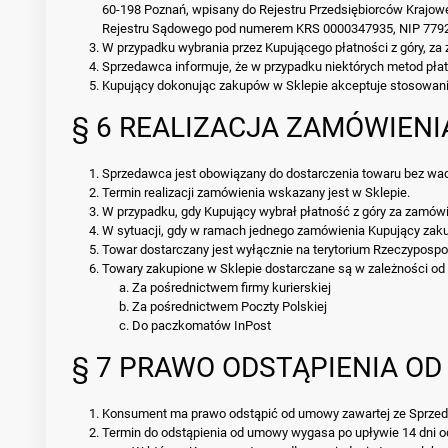
60-198 Poznań, wpisany do Rejestru Przedsiębiorców Krajo
Rejestru Sądowego pod numerem KRS 0000347935, NIP 779
W przypadku wybrania przez Kupującego płatności z góry, za 
Sprzedawca informuje, że w przypadku niektórych metod płat
Kupujący dokonując zakupów w Sklepie akceptuje stosowani
§ 6 REALIZACJA ZAMÓWIENI
Sprzedawca jest obowiązany do dostarczenia towaru bez wad
Termin realizacji zamówienia wskazany jest w Sklepie.
W przypadku, gdy Kupujący wybrał płatność z góry za zamówie
W sytuacji, gdy w ramach jednego zamówienia Kupujący zakupi
Towar dostarczany jest wyłącznie na terytorium Rzeczypospoli
Towary zakupione w Sklepie dostarczane są w zależności od
Za pośrednictwem firmy kurierskiej
Za pośrednictwem Poczty Polskiej
Do paczkomatów InPost
§ 7 PRAWO ODSTĄPIENIA O
Konsument ma prawo odstąpić od umowy zawartej ze Sprzedaw
Termin do odstąpienia od umowy wygasa po upływie 14 dni od