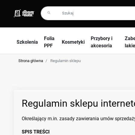
search
Folia
Przybory i
Zabe
Szkolenia
Kosmetyki
PPF
akcesoria
laki
Strona główna
Regulamin sklepu
Regulamin sklepu intern
Określający m.in. zasady zawierania umów sprzedaży
SPIS TREŚCI