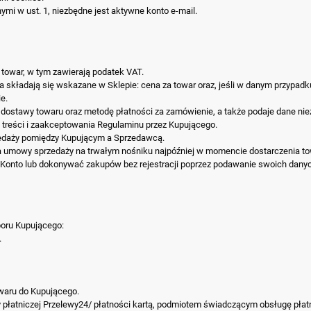
mi w ust. 1, niezbędne jest aktywne konto e-mail.
towar, w tym zawierają podatek VAT.
składają się wskazane w Sklepie: cena za towar oraz, jeśli w danym przypadk
e.
 dostawy towaru oraz metodę płatności za zamówienie, a także podaje dane ni
treści i zaakceptowania Regulaminu przez Kupującego.
edaży pomiędzy Kupującym a Sprzedawcą.
 umowy sprzedaży na trwałym nośniku najpóźniej w momencie dostarczenia to
im Konto lub dokonywać zakupów bez rejestracji poprzez podawanie swoich dan
boru Kupującego:
.
waru do Kupującego.
płatniczej Przelewy24/ płatności kartą, podmiotem świadczącym obsługę płatnoś