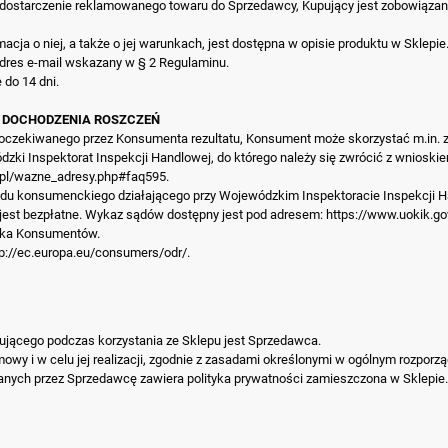
jest dostarczenie reklamowanego towaru do Sprzedawcy, Kupujący jest zobowiąz
cja o niej, a także o jej warunkach, jest dostępna w opisie produktu w Sklepie
adres e-mail wskazany w § 2 Regulaminu.
 do 14 dni.
 DOCHODZENIA ROSZCZEŃ
 oczekiwanego przez Konsumenta rezultatu, Konsument może skorzystać m.in. z
ki Inspektorat Inspekcji Handlowej, do którego należy się zwrócić z wnioski
.pl/wazne_adresy.php#faq595
.
 konsumenckiego działającego przy Wojewódzkim Inspektoracie Inspekcji Hand
est bezpłatne. Wykaz sądów dostępny jest pod adresem:
https://www.uokik.g
nika Konsumentów.
tp://ec.europa.eu/consumers/odr/
.
jącego podczas korzystania ze Sklepu jest Sprzedawca.
 i w celu jej realizacji, zgodnie z zasadami określonymi w ogólnym rozporzą
nych przez Sprzedawcę zawiera polityka prywatności zamieszczona w Sklepie.