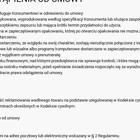
ysługuje Konsumentowi w odniesieniu do umowy:
brykowana, wyprodukowana według specyfikacji Konsumenta lub służąca zaspok
szybkiemu zepsuciu lub mająca krótki termin przydatności do użycia.
ana w zapieczętowanym opakowaniu, której po otwarciu opakowania nie można 
tarczeniu.
ostarczeniu, ze względu na swój charakter, zostają nierozłącznie połączone z i
we lub wizualne albo programy komputerowe dostarczane w zapieczętowanym op
 z wyjątkiem umowy o prenumeratę.
nku finansowym, nad którymi przedsiębiorca nie sprawuje kontroli, i które mog
 na nośniku materialnym, jeżeli spełnianie świadczenia rozpoczęło się za wyr
tracie prawa odstąpienia od umowy.
 reklamowania wadliwego towaru na podstawie uregulowanej w Kodeksie cywiln
erminach określonych w Kodeksie cywilnym:
iu od umowy
mi na adres pocztowy lub elektroniczny wskazany w § 2 Regulaminu.