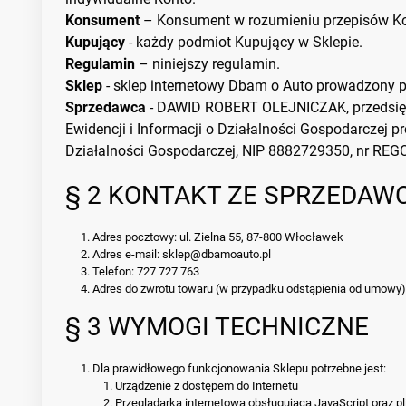
Konsument
– Konsument w rozumieniu przepisów Ko
Kupujący
- każdy podmiot Kupujący w Sklepie.
Regulamin
– niniejszy regulamin.
Sklep
- sklep internetowy Dbam o Auto prowadzony
Sprzedawca
- DAWID ROBERT OLEJNICZAK, przedsię
Ewidencji i Informacji o Działalności Gospodarczej p
Działalności Gospodarczej, NIP 8882729350, nr REGO
§ 2 KONTAKT ZE SPRZEDAW
Adres pocztowy: ul. Zielna 55, 87-800 Włocławek
Adres e-mail: sklep@dbamoauto.pl
Telefon: 727 727 763
Adres do zwrotu towaru (w przypadku odstąpienia od umowy):
§ 3 WYMOGI TECHNICZNE
Dla prawidłowego funkcjonowania Sklepu potrzebne jest:
Urządzenie z dostępem do Internetu
Przeglądarka internetowa obsługująca JavaScript oraz pli