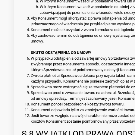
W którym Konsument wszedł w posiadanie towaru lub w 
W którym Konsument wszedł w posiadanie ostatniej z rz
zobowiązującej do przeniesienia własności wielu rzeczy
Aby Konsument mógł skorzystać z prawa odstąpienia od umo
jednoznacznego oświadczenia (na przykład pismo wysłane poc
Konsument może skorzystać z wzoru formularza odstąpienia
Aby zachować termin do odstąpienia od umowy wystarczy, ż
umowy.
SKUTKI ODSTĄPIENIA OD UMOWY
W przypadku odstąpienia od zawartej umowy Sprzedawca zwr
z wybranego przez Konsumenta sposobu dostarczenia innego n
którym Sprzedawca został poinformowany o decyzji Konsume
Zwrotu płatności Sprzedawca dokona przy użyciu takich samy
każdym przypadku Konsument nie poniesie żadnych opłat w 
Sprzedawca może wstrzymać się ze zwrotem płatności do czas
Sprzedawca prosi o zwracanie towaru na adres: ul. Brzeska 
od umowy sprzedaży. Termin jest zachowany, jeżeli Konsumen
Konsument ponosi bezpośrednie koszty zwrotu towaru.
Konsument odpowiada tylko za zmniejszenie wartości towaru w
Jeśli towar ze względu na swój charakter nie może zostać 
kosztów Konsument zostanie poinformowany przez Sprzedawc
§ 8 WYJĄTKI OD PRAWA OD