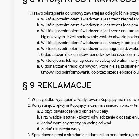
Prawo odstąpienia od umowy zawartej na odległość nie prz
W której przedmiotem świadczenia jest rzecz nieprefa
W której przedmiotem świadczenia jest rzecz ulegająca 
W której przedmiotem świadczenia jest rzecz dostarcz
higienicznych, jeżeli opakowanie zostało otwarte po dos
W której przedmiotem świadczenia są rzeczy, które po d
W której przedmiotem świadczenia są nagrania dźwięko
O dostarczanie dzienników, periodyków lub czasopism,
W której cena lub wynagrodzenie zależy od wahań na ry
O dostarczanie treści cyfrowych, które nie są zapisane
umowy i po poinformowaniu go przez przedsiębiorcę o u
§ 9 REKLAMACJE
W przypadku wystąpienia wady towaru Kupujący ma możliwość
Korzystając z rękojmi Kupujący może, na zasadach oraz w t
Złożyć oświadczenie o obniżeniu ceny
Przy wadzie istotnej - złożyć oświadczenie o odstąpien
Żądać wymiany rzeczy na wolną od wad
Żądać usunięcia wady
Sprzedawca prosi o składanie reklamacji na podstawie rękoj