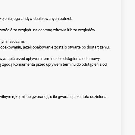
ojeniu jego zindywidualizowanych potrzeb.
zwrócić ze względu na ochronę zdrowia lub ze względów
nnymi rzeczami.
akowaniu, jeżeli opakowanie zostało otwarte po dostarczeniu.
ą wystąpić przed upływem terminu do odstąpienia od umowy.
aźną zgodą Konsumenta przed upływem terminu do odstąpienia od
ym rękojmi lub gwarancji, o ile gwarancja została udzielona.