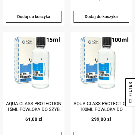
Dodaj do koszyka
Dodaj do koszyka
R
F
I
L
T
E
AQUA GLASS PROTECTION
AQUA GLASS PROTECTION
15ML POWŁOKA DO SZYB,
100ML POWŁOKA DO
NIEWIDZIALNA
SZYB, NIEWIDZIALNA
61,00 zł
299,00 zł
WYCIERACZKA
WYCIERACZKA