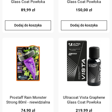
Glass Coat Powłoka
Glass Coat Powłoka
Ceramiczna Na Szyby Auta
Ceramiczna Na Szyby Auta
89,99 zł
150,00 zł
15ml
30ml
Dodaj do koszyka
Dodaj do koszyka
Prostaff Rain Monster
Ultracoat Vista Graphene
Strong 80ml - niewidzialna
Glass Coat Powłoka
wycieraczka
Ceramiczna Na Szyby Auta
74,90 zł
219,99 zł
50ml