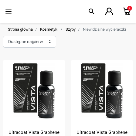
0
menu
search
Strona główna
Kosmetyki
Szyby
Niewidzialne wycieraczki
Ultracoat Vista Graphene
Ultracoat Vista Graphene