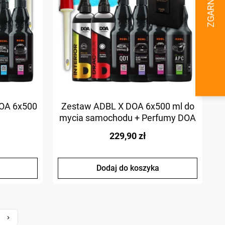
DOA 6x500
Zestaw ADBL X DOA 6x500 ml do
mycia samochodu + Perfumy DOA
Paris
229,90 zł
Dodaj do koszyka
Następny
keyboard_arrow_right