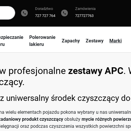
Doradztwo
Zamówienia
phone
phone
727 727 764
727727763
zpieczanie
Polerowanie
Zapachy
Zestawy
Marki
eru
lakieru
 profesjonalne
zestawy APC
.
czący.
z uniwersalny środek czyszczący do
 na wielu elementach pojazdu pokona wybrany u nas uniwersaln
zadaniowy produkt czyszczący
obsłuży
mycie różnych powierz
pielęgnacji oraz podczas czyszczenia wszystkich powierzchni sp