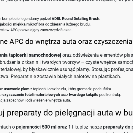
 komplecie legendarny pędzel
ADBL Round Detailing Brush
.
 jakości
miękka mikrofibra
do zbierania luźnego brudu.
estaw APC pozwalający zaoszczędzić czas.
ne APC do wnętrza auta oraz czyszczeni
enia tapicerki samochodowej
oraz odświeżenia elementów plast
brudzenia z tkanin i twardych tworzyw – czyste wnętrze samo
ateriałowej, by błyskawicznie usunąć plamy. Stosując profesjon
twa. Preparat nie zostawia białych nalotów na plastikach.
ne
usuwanie plam
z tapicerki oraz brudu, który gromadzi podsufitka.
ne
czyszczenie foteli materiałowych
oraz
twardego kokpitu
pod kontrolą.
acja zapachów i odświeżenie wnętrza auta.
j preparaty do pielęgnacji auta w but
niach o
pojemności 500 ml oraz 1 l
kupisz nasze
preparaty do 