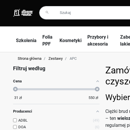
search
Folia
Przybory i
Zabe
Szkolenia
Kosmetyki
PPF
akcesoria
laki
Strona główna
Zestawy
APC
Zamów
Filtruj według
czysz
Cena
Wybier
31
zł
550
zł
Ciężki brud
Producenci
– ten
wielo
ADBL
49
regularnej 
DOA
6