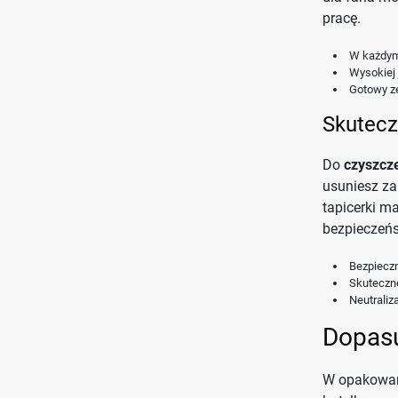
pracę.
W każdym
Wysokiej
Gotowy z
Skutecz
Do
czyszcz
usuniesz za
tapicerki m
bezpieczeńs
Bezpiecz
Skutecz
Neutraliz
Dopasu
W opakowa