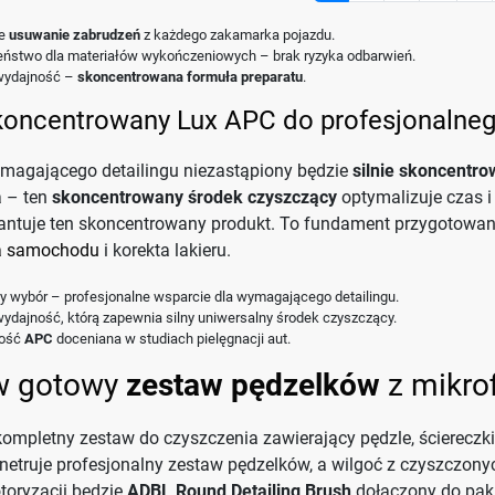
ne
usuwanie zabrudzeń
z każdego zakamarka pojazdu.
eństwo dla materiałów wykończeniowych – brak ryzyka odbarwień.
wydajność –
skoncentrowana formuła preparatu
.
skoncentrowany Lux APC do profesjonalneg
magającego detailingu niezastąpiony będzie
silnie skoncentr
a – ten
skoncentrowany środek czyszczący
optymalizuje czas i
antuje ten skoncentrowany produkt. To fundament przygotowani
a samochodu
i korekta lakieru.
 wybór – profesjonalne wsparcie dla wymagającego detailingu.
dajność, którą zapewnia silny uniwersalny środek czyszczący.
ność
APC
doceniana w studiach pielęgnacji aut.
 gotowy
zestaw pędzelków
z mikrof
ompletny zestaw do czyszczenia zawierający pędzle, ściereczki
netruje profesjonalny zestaw pędzelków, a wilgoć z czyszczon
toryzacji będzie
ADBL Round Detailing Brush
dołączony do paki