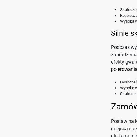
Skutecz
Bezpiecz
Wysoka 
Silnie 
Podczas wy
zabrudzeni
efekty gwar
polerowani
Doskonały
Wysoka wy
Skutecz
Zamów
Postaw na k
miejsca spe
dla fana mo