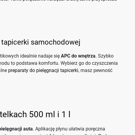
a tapicerki samochodowej
ikowych idealnie nadaje się
APC do wnętrza
. Szybko
chodu to podstawa komfortu. Wybierz go do czyszczenia
alne
preparaty do pielęgnacji tapicerki
, masz pewność
elkach 500 ml i 1 l
pielęgnacji auta
. Aplikację płynu ułatwia poręczna