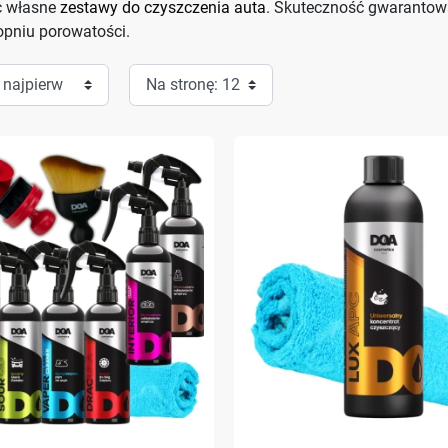
c własne
zestawy do czyszczenia auta
. Skuteczność gwaranto
pniu porowatości.