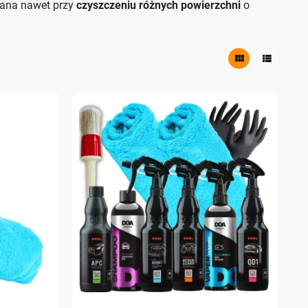
wana nawet przy
czyszczeniu różnych powierzchni
o
view_module
view_list