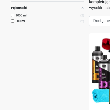
kompletują
wysokim sto
Pojemność
1000 ml
2
500 ml
2