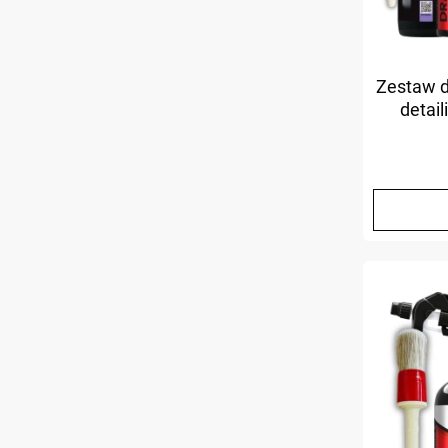
Zestaw 
detai