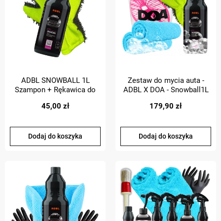
ADBL SNOWBALL 1L
Zestaw do mycia auta -
Szampon + Rękawica do
ADBL X DOA - Snowball1L
mycia auta
+ Wiadro z zakrętką i
45,00 zł
179,90 zł
separatorem - pojemność
15L + Rękawica do mycia
auta
Dodaj do koszyka
Dodaj do koszyka