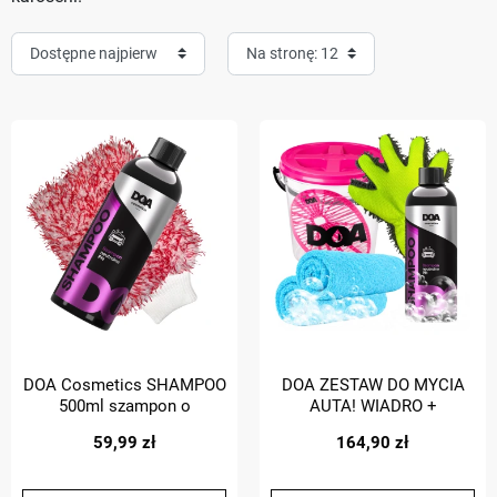
DOA Cosmetics SHAMPOO
DOA ZESTAW DO MYCIA
500ml szampon o
AUTA! WIADRO +
neutralnym PH zestaw z
SZAMPON + RĘKAWICA +
59,99 zł
164,90 zł
rękawicą do mycia
MIKROFIBRY