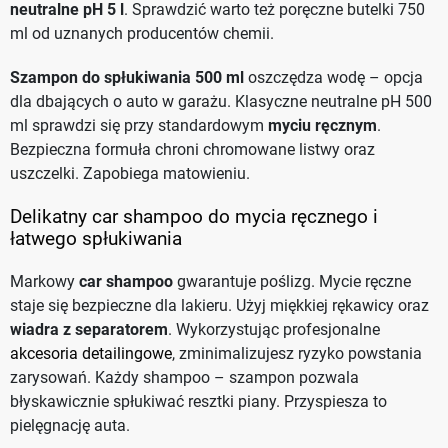
neutralne pH 5 l
. Sprawdzić warto też poręczne butelki 750
ml od uznanych producentów chemii.
Szampon do spłukiwania 500 ml
oszczędza wodę – opcja
dla dbających o auto w garażu. Klasyczne neutralne pH 500
ml sprawdzi się przy standardowym
myciu ręcznym
.
Bezpieczna formuła chroni chromowane listwy oraz
uszczelki. Zapobiega matowieniu.
Delikatny car shampoo do mycia ręcznego i
łatwego spłukiwania
Markowy
car shampoo
gwarantuje poślizg. Mycie ręczne
staje się bezpieczne dla lakieru. Użyj miękkiej rękawicy oraz
wiadra z separatorem
. Wykorzystując profesjonalne
akcesoria detailingowe
, zminimalizujesz ryzyko powstania
zarysowań. Każdy shampoo – szampon pozwala
błyskawicznie spłukiwać resztki piany. Przyspiesza to
pielęgnację auta.