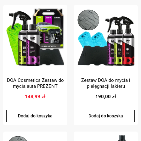
DOA Cosmetics Zestaw do
Zestaw DOA do mycia i
mycia auta PREZENT
pielęgnacji lakieru
samochodu szampon
148,99 zł
190,00 zł
quick detailer
Dodaj do koszyka
Dodaj do koszyka