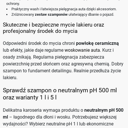
ochrony.
Praktyczny wash i łatwiejsza pielęgnacja auta dzięki akcesoriom.
Zróżnicowany
zestaw szamponów
ułatwiający dbanie o pojazd.
Skuteczne i bezpieczne mycie lakieru oraz
profesjonalny środek do mycia
Odpowiedni środek do mycia chroni
powłokę ceramiczną
lub efekty, jakie daje regularne
woskowanie auta
. Kurz i
osady znikają. Regularna pielęgnacja zabezpiecza
powierzchnię przed słońcem oraz agresywną chemią. Dobry
szampon to fundament detailingu. Realnie przedłuża życie
lakieru.
Sprawdź szampon o neutralnym pH 500 ml
oraz warianty 1 l i 5 l
Delikatna karoseria wymaga produktu o
neutralnym pH 500
ml
– łagodnego dla dłoni i wosku. Potrzebujesz większej
wydajności? Wybierz neutralne pH 1 l lub ekonomiczne