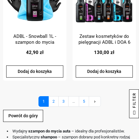
ADBL - Snowball 1L -
Zestaw kosmetyków do
szampon do mycia
pielęgnacji ADBL i DOA 6
samochodu z neutralnym
produktów + akcesoria
42,90 zł
130,00 zł
pH + mikrofibra +
rękawiczki nitrylowe
Dodaj do koszyka
Dodaj do koszyka
R
Następny
1
2
3
…
5
keyboard_arrow_right
F
I
L
T
E
Powrót do góry
Wydajny
szampon do mycia auta
– idealny dla profesjonalistów.
Specjalistyczny
shampoo
– szampon dobrany pod konkretny rodzaj