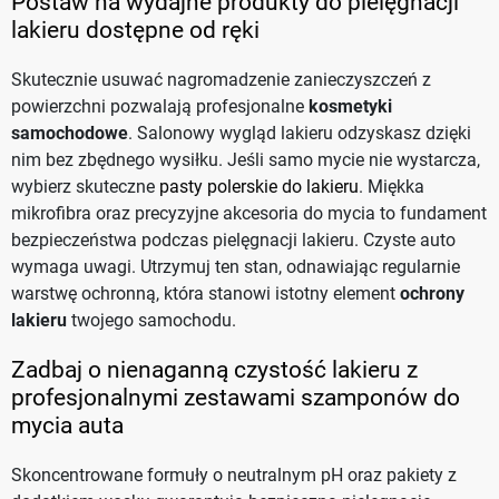
Postaw na wydajne produkty do pielęgnacji
lakieru dostępne od ręki
Skutecznie usuwać nagromadzenie zanieczyszczeń z
powierzchni pozwalają profesjonalne
kosmetyki
samochodowe
. Salonowy wygląd lakieru odzyskasz dzięki
nim bez zbędnego wysiłku. Jeśli samo mycie nie wystarcza,
wybierz skuteczne
pasty polerskie do lakieru
. Miękka
mikrofibra oraz precyzyjne akcesoria do mycia to fundament
bezpieczeństwa podczas pielęgnacji lakieru. Czyste auto
wymaga uwagi. Utrzymuj ten stan, odnawiając regularnie
warstwę ochronną, która stanowi istotny element
ochrony
lakieru
twojego samochodu.
Zadbaj o nienaganną czystość lakieru z
profesjonalnymi zestawami szamponów do
mycia auta
Skoncentrowane formuły o neutralnym pH oraz pakiety z