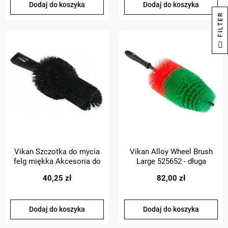
Dodaj do koszyka
Dodaj do koszyka
R
F
I
L
T
E
Vikan Szczotka do mycia
Vikan Alloy Wheel Brush
felg miękka Akcesoria do
Large 525652 - długa
mycia i czyszczenia auta
szczotka do felg
40,25 zł
82,00 zł
Dodaj do koszyka
Dodaj do koszyka