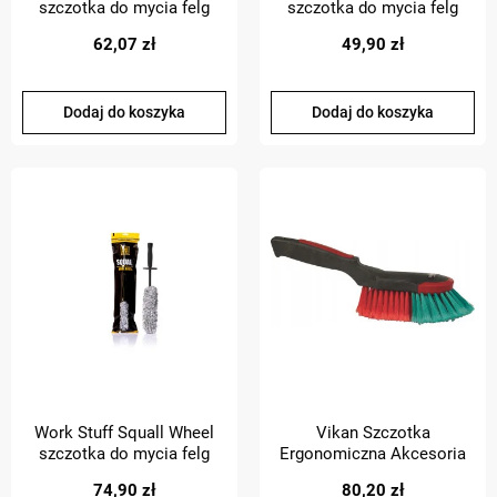
szczotka do mycia felg
szczotka do mycia felg
wąska
auta duża akcesoria
62,07 zł
49,90 zł
detailingowe
Dodaj do koszyka
Dodaj do koszyka
Work Stuff Squall Wheel
Vikan Szczotka
szczotka do mycia felg
Ergonomiczna Akcesoria
do mycia i czyszczenia
74,90 zł
80,20 zł
samochodu