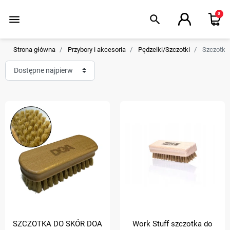
0
menu
search
Strona główna
Przybory i akcesoria
Pędzelki/Szczotki
Szczotki 
SZCZOTKA DO SKÓR DOA
Work Stuff szczotka do