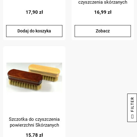
czyszczenia skórzanych
tapicerek samochodowych
17,90 zł
16,99 zł
Dodaj do koszyka
Zobacz
R
F
I
L
T
E
Szczotka do czyszczenia
powierzchni Skórzanych
Szczecina włosie naturalne
15,78 zł