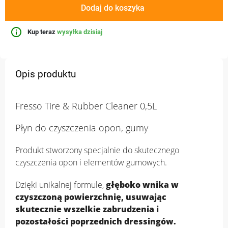
Dodaj do koszyka
info_outline
Kup teraz
wysyłka dzisiaj
Opis produktu
Fresso Tire & Rubber Cleaner 0,5L
Płyn do czyszczenia opon, gumy
‌Produkt stworzony specjalnie do skutecznego
czyszczenia opon i elementów gumowych.
Dzięki unikalnej formule,
głęboko wnika w
czyszczoną powierzchnię, usuwając
skutecznie wszelkie zabrudzenia i
pozostałości poprzednich dressingów.