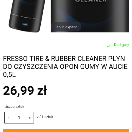
Tap to expand
Dostępny
check
FRESSO TIRE & RUBBER CLEANER PŁYN
DO CZYSZCZENIA OPON GUMY W AUCIE
0,5L
26,99 zł
Liczba sztuk
z 31 sztuk
-
+