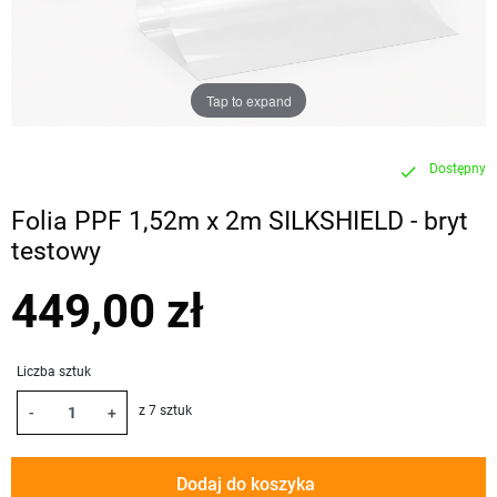
Tap to expand
Dostępny
check
Folia PPF 1,52m x 2m SILKSHIELD - bryt
testowy
449,00 zł
Liczba sztuk
z 7 sztuk
-
+
Dodaj do koszyka