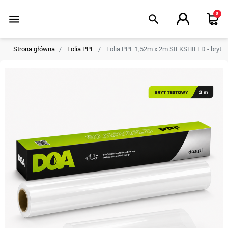
0
menu
search
Strona główna
Folia PPF
Folia PPF 1,52m x 2m SILKSHIELD - bryt t