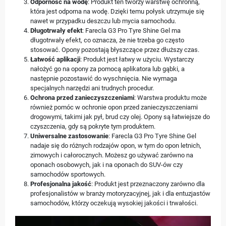
Odporność na wodę
: Produkt ten tworzy warstwę ochronną,
która jest odporna na wodę. Dzięki temu połysk utrzymuje się
nawet w przypadku deszczu lub mycia samochodu.
Długotrwały efekt
: Farecla G3 Pro Tyre Shine Gel ma
długotrwały efekt, co oznacza, że nie trzeba go często
stosować. Opony pozostają błyszczące przez dłuższy czas.
Łatwość aplikacji
: Produkt jest łatwy w użyciu. Wystarczy
nałożyć go na opony za pomocą aplikatora lub gąbki, a
następnie pozostawić do wyschnięcia. Nie wymaga
specjalnych narzędzi ani trudnych procedur.
Ochrona przed zanieczyszczeniami
: Warstwa produktu może
również pomóc w ochronie opon przed zanieczyszczeniami
drogowymi, takimi jak pył, brud czy olej. Opony są łatwiejsze do
czyszczenia, gdy są pokryte tym produktem.
Uniwersalne zastosowanie
: Farecla G3 Pro Tyre Shine Gel
nadaje się do różnych rodzajów opon, w tym do opon letnich,
zimowych i całorocznych. Możesz go używać zarówno na
oponach osobowych, jak i na oponach do SUV-ów czy
samochodów sportowych.
Profesjonalna jakość
: Produkt jest przeznaczony zarówno dla
profesjonalistów w branży motoryzacyjnej, jak i dla entuzjastów
samochodów, którzy oczekują wysokiej jakości i trwałości.