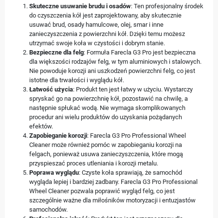
Skuteczne usuwanie brudu i osadów
: Ten profesjonalny środek
do czyszczenia kół jest zaprojektowany, aby skutecznie
usuwać brud, osady hamulcowe, olej, smar i inne
zanieczyszczenia z powierzchni kół. Dzięki temu możesz
utrzymać swoje koła w czystości i dobrym stanie.
Bezpieczne dla felg
: Formuła Farecla G3 Pro jest bezpieczna
dla większości rodzajów felg, w tym aluminiowych i stalowych.
Nie powoduje korozji ani uszkodzeń powierzchni felg, co jest
istotne dla trwałości i wyglądu kół.
Łatwość użycia
: Produkt ten jest łatwy w użyciu. Wystarczy
spryskać go na powierzchnię kół, pozostawić na chwilę, a
następnie spłukać wodą. Nie wymaga skomplikowanych
procedur ani wielu produktów do uzyskania pożądanych
efektów.
Zapobieganie korozji
: Farecla G3 Pro Professional Wheel
Cleaner może również pomóc w zapobieganiu korozji na
felgach, ponieważ usuwa zanieczyszczenia, które mogą
przyspieszać proces utleniania i korozji metalu.
Poprawa wyglądu
: Czyste koła sprawiają, że samochód
wygląda lepiej i bardziej zadbany. Farecla G3 Pro Professional
Wheel Cleaner pozwala poprawić wygląd felg, co jest
szczególnie ważne dla miłośników motoryzacji i entuzjastów
samochodów.