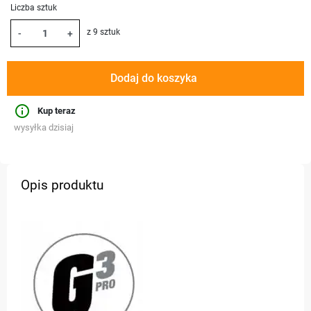
Liczba sztuk
z 9 sztuk
-
+
Dodaj do koszyka
info_outline
Kup teraz
wysyłka dzisiaj
Opis produktu