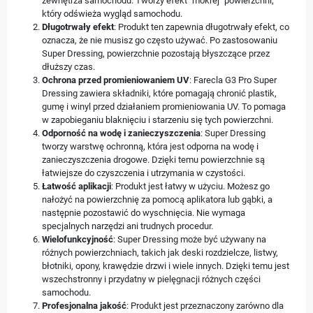
zewnętrza samochodu. Tworzy efekt "mokrej" powierzchni,
który odświeża wygląd samochodu.
Długotrwały efekt
: Produkt ten zapewnia długotrwały efekt, co
oznacza, że nie musisz go często używać. Po zastosowaniu
Super Dressing, powierzchnie pozostają błyszczące przez
dłuższy czas.
Ochrona przed promieniowaniem UV
: Farecla G3 Pro Super
Dressing zawiera składniki, które pomagają chronić plastik,
gumę i winyl przed działaniem promieniowania UV. To pomaga
w zapobieganiu blaknięciu i starzeniu się tych powierzchni.
Odporność na wodę i zanieczyszczenia
: Super Dressing
tworzy warstwę ochronną, która jest odporna na wodę i
zanieczyszczenia drogowe. Dzięki temu powierzchnie są
łatwiejsze do czyszczenia i utrzymania w czystości.
Łatwość aplikacji
: Produkt jest łatwy w użyciu. Możesz go
nałożyć na powierzchnię za pomocą aplikatora lub gąbki, a
następnie pozostawić do wyschnięcia. Nie wymaga
specjalnych narzędzi ani trudnych procedur.
Wielofunkcyjność
: Super Dressing może być używany na
różnych powierzchniach, takich jak deski rozdzielcze, listwy,
błotniki, opony, krawędzie drzwi i wiele innych. Dzięki temu jest
wszechstronny i przydatny w pielęgnacji różnych części
samochodu.
Profesjonalna jakość
: Produkt jest przeznaczony zarówno dla