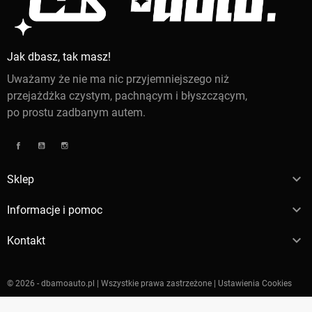
Jak dbasz, tak masz!
Uważamy że nie ma nic przyjemniejszego niż
przejażdżka czystym, pachnącym i błyszczącym,
po prostu zadbanym autem.
Facebook
YouTube
Instagram

Sklep

Informacje i pomoc

Kontakt
© 2026 - dbamoauto.pl
| Wszystkie prawa zastrzeżone |
Ustawienia Cookies