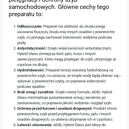
samochodowych. Główne cechy tego
preparatu to:
Odtłuszczanie:
Preparat ma zdolność do skutecznego
usuwania tłuszczu, brudu oraz innych osadów z powierzchni
szyb, co pomaga zachować klarowność widzenia podczas
jazdy.
Antystatyczność:
Dzięki właściwościom antystatycznym,
Hybrid Glass zmniejsza ilość pyłu, kurzu i innych
zanieczyszczeń, które mogą przylegać do szyb, utrzymując je
czystsze na dłużej.
Hydrofobowość:
Preparat tworzy warstwę hydrofobową na
powierzchni szyb, co oznacza, że krople wody będą zbierać się i
spływać z powierzchni szyby, co poprawia widoczność
podczas opadów.
Brak smug i zacieków:
Dzięki nowej formule, ADBL Hybrid
Glass minimalizuje pozostawianie smug i zacieków po
zastosowaniu, co poprawia jakość widzenia i wygląd szyb.
Ochrona przed kurzem i osadami drogowymi:
Produkt chroni
powierzchnię szyb przed przyleganiem kurzu, pyłu i innych
osadów drogowych, co ułatwia utrzymanie ich w czystości.
Łatwość stosowania:
ADBL Hybrid Glass jest łatwy do