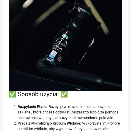
✅ Sposób użycia: ✅
Rozpylanie Płynu:
Rozpyl płyn równomiernie na powierzchni
szklanej, którą chcesz oczyścić. Możesz to zrobić za pomocą
opakowania w sprayu, aby uzyskać równomierne pokrycie.
Praca z Mikrofibrą o Krótkim Włóknie:
Wykorzystaj mikrofibrę
o krótkim włóknie, aby wypracować płyn na powierzchni.