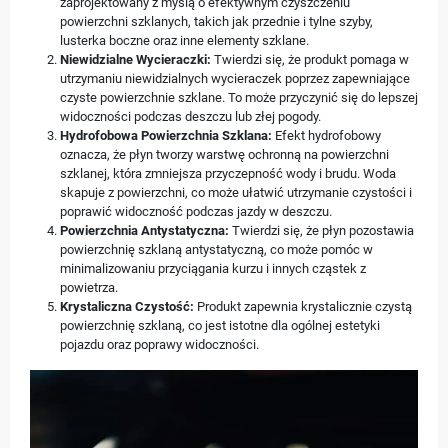
zaprojektowany z myślą o efektywnym czyszczeniu
powierzchni szklanych, takich jak przednie i tylne szyby,
lusterka boczne oraz inne elementy szklane.
Niewidzialne Wycieraczki:
Twierdzi się, że produkt pomaga w
utrzymaniu niewidzialnych wycieraczek poprzez zapewniające
czyste powierzchnie szklane. To może przyczynić się do lepszej
widoczności podczas deszczu lub złej pogody.
Hydrofobowa Powierzchnia Szklana:
Efekt hydrofobowy
oznacza, że płyn tworzy warstwę ochronną na powierzchni
szklanej, która zmniejsza przyczepność wody i brudu. Woda
skapuje z powierzchni, co może ułatwić utrzymanie czystości i
poprawić widoczność podczas jazdy w deszczu.
Powierzchnia Antystatyczna:
Twierdzi się, że płyn pozostawia
powierzchnię szklaną antystatyczną, co może pomóc w
minimalizowaniu przyciągania kurzu i innych cząstek z
powietrza.
Krystaliczna Czystość:
Produkt zapewnia krystalicznie czystą
powierzchnię szklaną, co jest istotne dla ogólnej estetyki
pojazdu oraz poprawy widoczności.