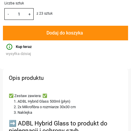
Liczba sztuk
z 23 sztuk
-
+
Dodaj do koszyka
info_outline
Kup teraz
wysyłka dzisiaj
Opis produktu
✅ Zestaw zawiera: ✅
ADBL Hybrid Glass 500ml (płyn)
2x Mikrofibra o rozmiarze 30x30 cm
Naklejka
➡️ ADBL Hybrid Glass to produkt do
pielęgnacji i ochrony szyb