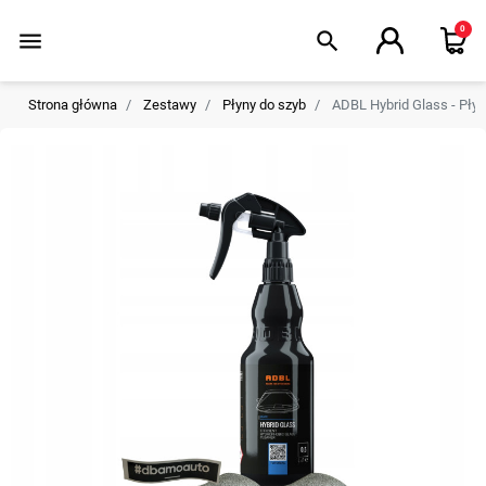
0
menu
search
Strona główna
Zestawy
Płyny do szyb
ADBL Hybrid Glass - Pły