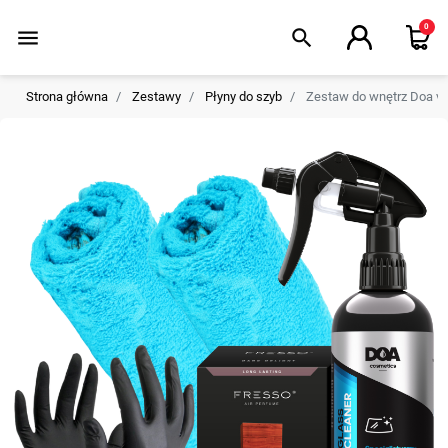
0
menu
search
Strona główna
Zestawy
Płyny do szyb
Zestaw do wnętrz Doa vap