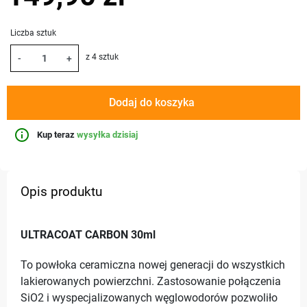
Liczba sztuk
z 4 sztuk
-
+
Dodaj do koszyka
info_outline
Kup teraz
wysyłka dzisiaj
Opis produktu
ULTRACOAT CARBON 30ml
To powłoka ceramiczna nowej generacji do wszystkich
lakierowanych powierzchni. Zastosowanie połączenia
SiO2 i wyspecjalizowanych węglowodorów pozwoliło