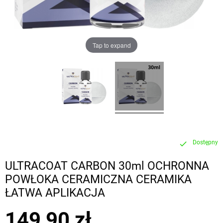
Tap to expand
Dostępny
check
ULTRACOAT CARBON 30ml OCHRONNA
POWŁOKA CERAMICZNA CERAMIKA
ŁATWA APLIKACJA
149,90 zł