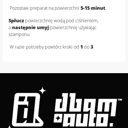
Pozostaw preparat na powierzchni
5-15 minut
.
Spłucz
powierzchnię wodą pod ciśnieniem,
a
następnie umyj
powierzchnię używając
szamponu.
W razie potrzeby powtórz kroki od
1
do
3