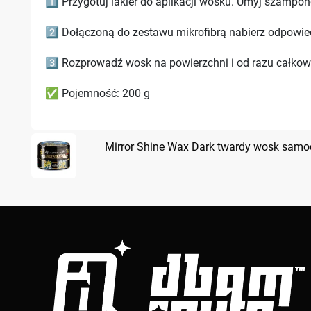
1️⃣ Przygotuj lakier do aplikacji wosku. Umyj szampo
2️⃣ Dołączoną do zestawu mikrofibrą nabierz odpowie
3️⃣ Rozprowadź wosk na powierzchni i od razu całkowi
✅ Pojemność: 200 g
Mirror Shine Wax Dark twardy wosk sam