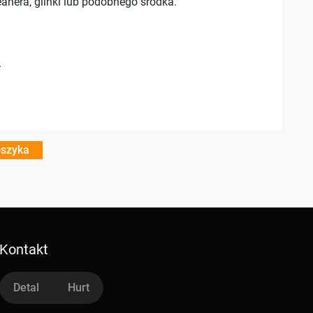
anera, glinki lub podobnego środka.
.
oszyka
Kontakt
Detal
Hurt