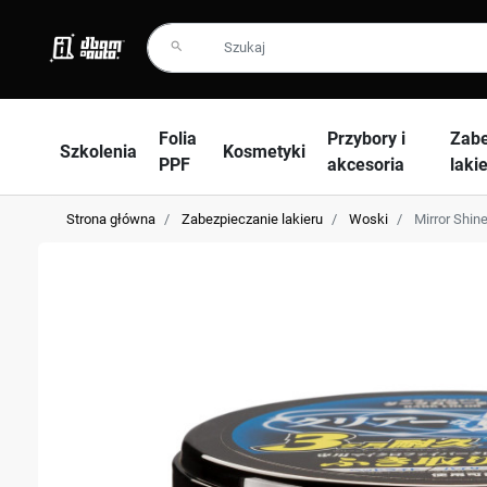
search
Folia
Przybory i
Zabe
Szkolenia
Kosmetyki
PPF
akcesoria
laki
Strona główna
Zabezpieczanie lakieru
Woski
Mirror Shin