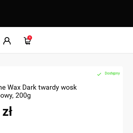
0
Dostępny
check
ine Wax Dark twardy wosk
owy, 200g
 zł