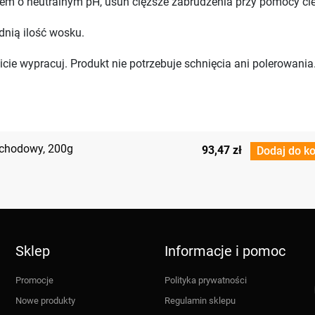
nem o neutralnym pH, usuń cięższe zabrudzenia przy pomocy cle
dnią ilość wosku.
cie wypracuj. Produkt nie potrzebuje schnięcia ani polerowania
ochodowy, 200g
93,47 zł
Dodaj do k
Sklep
Informacje i pomoc
Promocje
Polityka prywatności
Nowe produkty
Regulamin sklepu