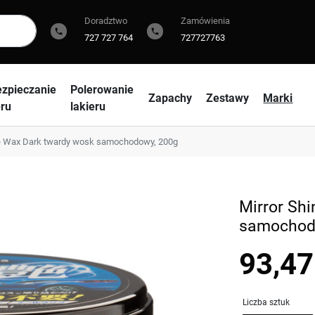
Doradztwo
Zamówienia
phone
phone
727 727 764
727727763
zpieczanie
Polerowanie
Zapachy
Zestawy
Marki
eru
lakieru
e Wax Dark twardy wosk samochodowy, 200g
Mirror Sh
samochod
93,47
Liczba sztuk