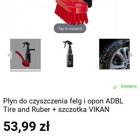
Tap to expand
Dostępny
check
Płyn do czyszczenia felg i opon ADBL
Tire and Ruber + szczotka VIKAN
53,99 zł