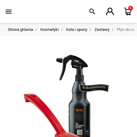
0
menu
search
Strona główna
Kosmetyki
Koła i opony
Zestawy
Płyn do czy