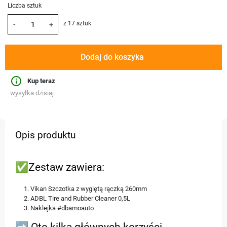
Liczba sztuk
z 17 sztuk
-
+
Dodaj do koszyka
info_outline
Kup teraz
wysyłka dzisiaj
Opis produktu
✅Zestaw zawiera:
Vikan Szczotka z wygiętą rączką 260mm
ADBL Tire and Rubber Cleaner 0,5L
Naklejka #dbamoauto