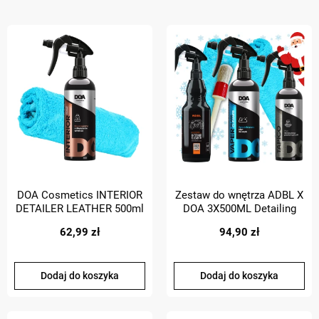
DOA Cosmetics INTERIOR
Zestaw do wnętrza ADBL X
DETAILER LEATHER 500ml
DOA 3X500ML Detailing
quick detailer do skór
Wnętrza
62,99 zł
94,90 zł
ZESTAW Z MIKROFIBRA
Dodaj do koszyka
Dodaj do koszyka