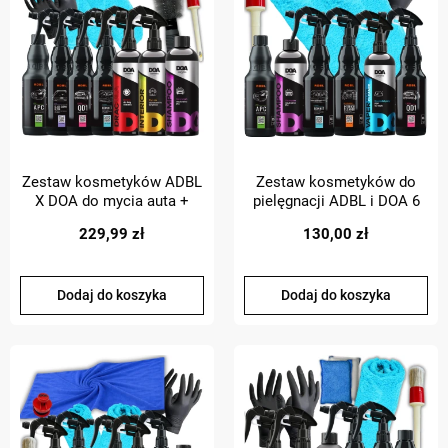
Zestaw kosmetyków ADBL
Zestaw kosmetyków do
X DOA do mycia auta +
pielęgnacji ADBL i DOA 6
szczotka do felg i pędzel
produktów + akcesoria
229,99 zł
130,00 zł
do wnętrza
Dodaj do koszyka
Dodaj do koszyka