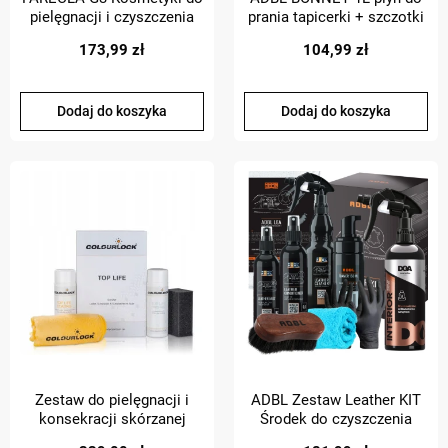
pielęgnacji i czyszczenia
prania tapicerki + szczotki
kół w aucie + akcesoria
do prania tapicerki
173,99 zł
104,99 zł
Dodaj do koszyka
Dodaj do koszyka
Zestaw do pielęgnacji i
ADBL Zestaw Leather KIT
konsekracji skórzanej
Środek do czyszczenia
tapicerki COLOURLOCK
skróty + DOA LEATHER