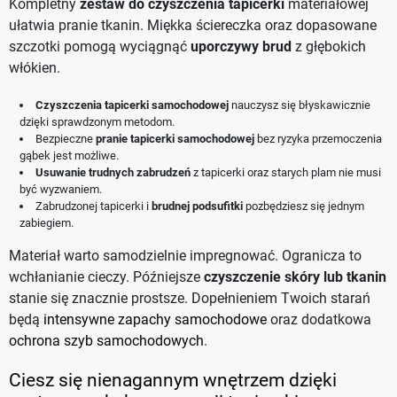
Kompletny
zestaw do czyszczenia tapicerki
materiałowej
ułatwia pranie tkanin. Miękka ściereczka oraz dopasowane
szczotki pomogą wyciągnąć
uporczywy brud
z głębokich
włókien.
Czyszczenia tapicerki samochodowej
nauczysz się błyskawicznie
dzięki sprawdzonym metodom.
Bezpieczne
pranie tapicerki samochodowej
bez ryzyka przemoczenia
gąbek jest możliwe.
Usuwanie trudnych zabrudzeń
z tapicerki oraz starych plam nie musi
być wyzwaniem.
Zabrudzonej tapicerki i
brudnej podsufitki
pozbędziesz się jednym
zabiegiem.
Materiał warto samodzielnie impregnować. Ogranicza to
wchłanianie cieczy. Późniejsze
czyszczenie skóry lub tkanin
stanie się znacznie prostsze. Dopełnieniem Twoich starań
będą
intensywne zapachy samochodowe
oraz dodatkowa
ochrona szyb samochodowych
.
Ciesz się nienagannym wnętrzem dzięki