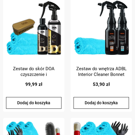
Zestaw do skór DOA
Zestaw do wnętrza ADBL
czyszczenie i
Interior Cleaner Bonnet
zabezpieczenie renowacja
2x500ml
99,99 zł
53,90 zł
skór
Dodaj do koszyka
Dodaj do koszyka