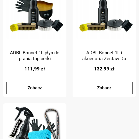
ADBL Bonnet 1L płyn do
ADBL Bonnet 1L i
prania tapicerki
akcesoria Zestaw Do
materiałowej + akcesoria
Czyszczenia Prania
111,99 zł
132,99 zł
Tapicerki Foteli
Zobacz
Zobacz