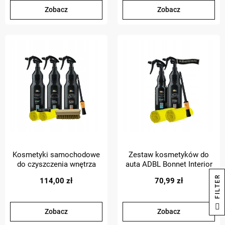
Zobacz
Zobacz
Kosmetyki samochodowe
Zestaw kosmetyków do
do czyszczenia wnętrza
auta ADBL Bonnet Interior
auta ADBL + akcesoria
czyszczenie wnętrza auta
R
114,00 zł
70,99 zł
F
I
L
T
E
Zobacz
Zobacz