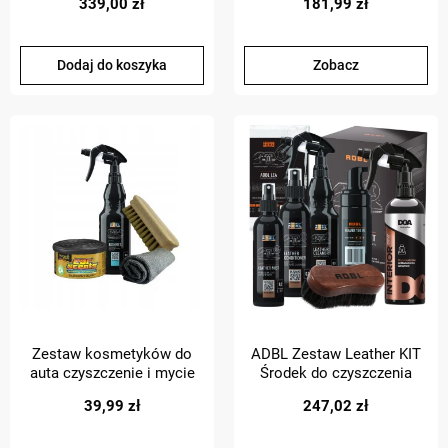
339,00 zł
181,99 zł
Top Life
DETAILER
Dodaj do koszyka
Zobacz
Zestaw kosmetyków do
ADBL Zestaw Leather KIT
auta czyszczenie i mycie
Środek do czyszczenia
wnętrza auta ADBL +
skróty + DOA LEATHER
39,99 zł
247,02 zł
zapach
DETAILER