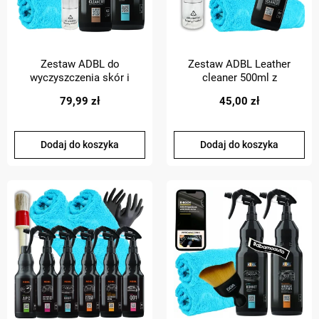
Zestaw ADBL do
Zestaw ADBL Leather
wyczyszczenia skór i
cleaner 500ml z
materiału bonnet leather
pianowniczka i szczotka do
79,99 zł
45,00 zł
cleaner
skór mikrofibra
Dodaj do koszyka
Dodaj do koszyka