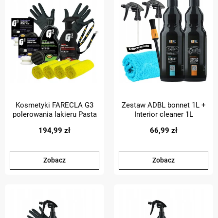
Kosmetyki FARECLA G3
Zestaw ADBL bonnet 1L +
polerowania lakieru Pasta
Interior cleaner 1L
polerska + wosk
Czyszcznie wnętrza auta
194,99 zł
66,99 zł
samochodowy
Zobacz
Zobacz